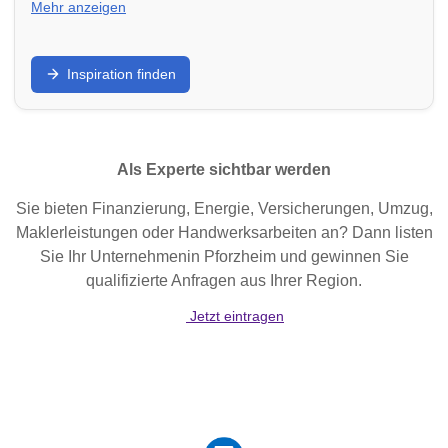
Mehr anzeigen
Schöner wohnen: Finde Möbelhäuser,
Inspiration finden
Einrichtungsstudios und Deko-Geschäfte in Hannover
für ein gemütliches und stilvolles Zuhause.
Als Experte sichtbar werden
Sie bieten Finanzierung, Energie, Versicherungen, Umzug,
Maklerleistungen oder Handwerksarbeiten an? Dann listen
Sie Ihr Unternehmenin Pforzheim und gewinnen Sie
qualifizierte Anfragen aus Ihrer Region.
Jetzt eintragen