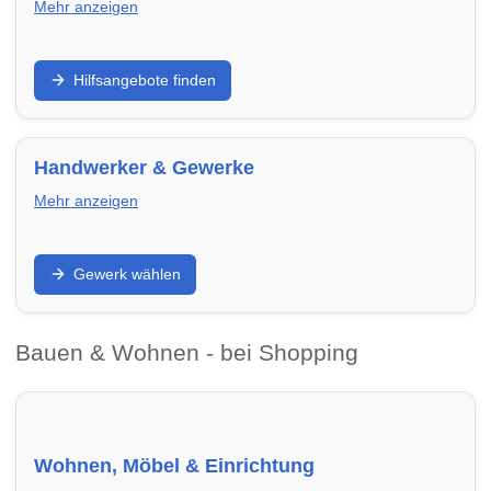
Mehr anzeigen
Unterstützung bei Wohnungssuche,
Hilfsangebote finden
Wohnraumsicherung oder schwierigen Lebenslagen:
Finde Beratungsstellen und Hilfsangebote in
Pforzheim – von Mieterhilfe bis Wohnungsnotfallhilfe.
Handwerker & Gewerke
Mehr anzeigen
Renovieren, sanieren, modernisieren: Finde
Gewerk wählen
Handwerker in Pforzheim nach Gewerk – von Elektrik
über Heizung bis Dach und Fenster.
Bauen & Wohnen - bei Shopping
Wohnen, Möbel & Einrichtung