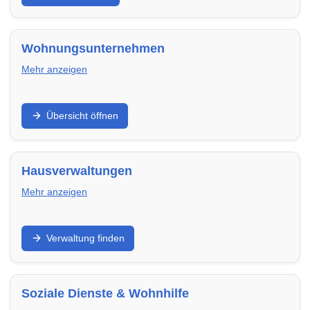
terminsicher und passend zu deinem Umfang.
Wohnungsunternehmen
Mehr anzeigen
Finde regionale Wohnungsunternehmen,
Übersicht öffnen
Genossenschaften und Vermieter in Pforzheim – mit
freien Wohnungen, klaren Prozessen und
verlässlicher Betreuung.
Hausverwaltungen
Mehr anzeigen
WEG-, Miet- und Objektverwaltung: Finde
Verwaltung finden
Hausverwaltungen in Pforzheim für Abrechnung,
Instandhaltung, Kommunikation und professionelle
Organisation.
Soziale Dienste & Wohnhilfe