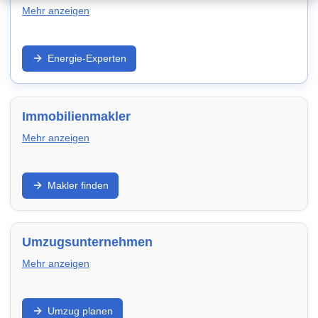
Mehr anzeigen
Strom/Gas, Wärmepumpe, PV und Effizienz: Entdecke
Energie-Experten
Anbieter und Experten in Pforzheim – für niedrigere
laufende Kosten und zukunftssichere Modernisierung.
Immobilienmakler
Mehr anzeigen
Verkauf, Vermietung, Bewertung und Vermarktung:
Makler finden
Finde Makler in Pforzheim, die Objektaufnahme,
Exposé, Besichtigungen und Verhandlung
professionell übernehmen.
Umzugsunternehmen
Mehr anzeigen
Privatumzug, Transport, Verpackung und Montage:
Umzug planen
Vergleiche Umzugsfirmen in Pforzheim – transparent,