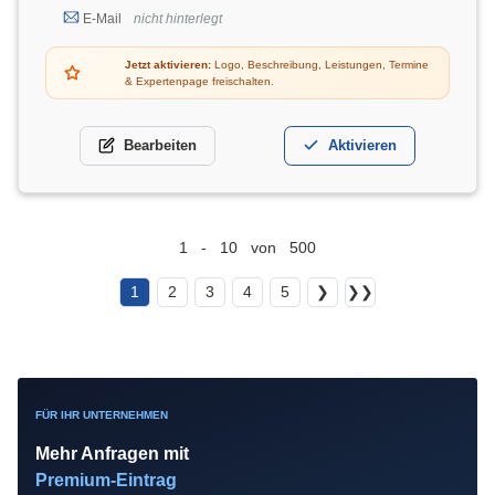
E-Mail
nicht hinterlegt
Jetzt aktivieren:
Logo, Beschreibung, Leistungen, Termine
& Expertenpage freischalten.
Bearbeiten
Aktivieren
1 - 10 von 500
1
2
3
4
5
❯
❯❯
FÜR IHR UNTERNEHMEN
Mehr Anfragen mit
Premium-Eintrag