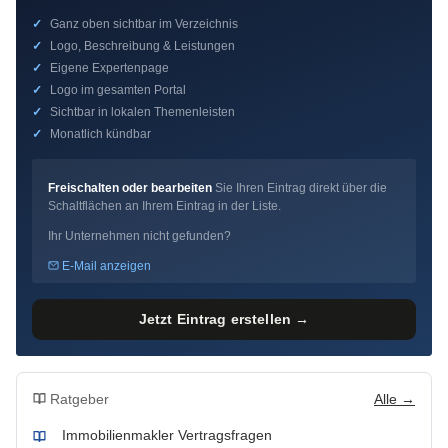
✓
Ganz oben sichtbar im Verzeichnis
✓
Logo, Beschreibung & Leistungen
✓
Eigene Expertenpage
✓
Logo im gesamten Portal
✓
Sichtbar in lokalen Themenleisten
✓
Monatlich kündbar
Freischalten oder bearbeiten
Sie Ihren Eintrag direkt über die
Schaltflächen an Ihrem Eintrag in der Liste.
Ihr Unternehmen nicht gefunden?
E-Mail anzeigen
Jetzt Eintrag erstellen →
Ratgeber
Alle →
Immobilienmakler Vertragsfragen