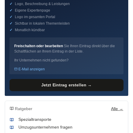
✓
Logo, Beschreibung & Leistungen
✓
Eigene Expertenpage
✓
Logo im gesamten Portal
✓
Sichtbar in lokalen Themenleisten
✓
Monatlich kündbar
Freischalten oder bearbeiten
Sie Ihren Eintrag direkt über die
Schaltflächen an Ihrem Eintrag in der Liste.
Ihr Unternehmen nicht gefunden?
E-Mail anzeigen
Jetzt Eintrag erstellen →
Ratgeber
Alle →
Spezialtransporte
Umzugsunternehmen fragen