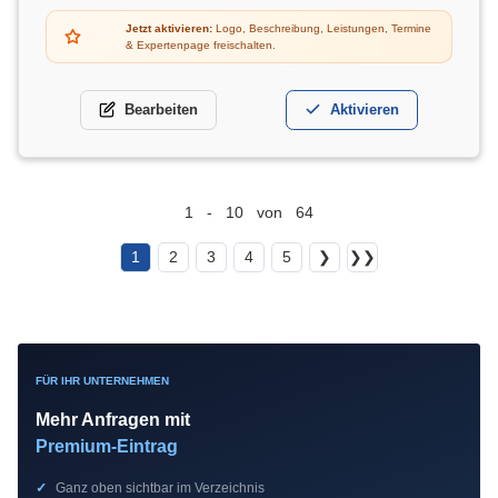
Jetzt aktivieren:
Logo, Beschreibung, Leistungen, Termine
& Expertenpage freischalten.
Bearbeiten
Aktivieren
1 - 10 von 64
1
2
3
4
5
❯
❯❯
FÜR IHR UNTERNEHMEN
Mehr Anfragen mit
Premium-Eintrag
✓
Ganz oben sichtbar im Verzeichnis