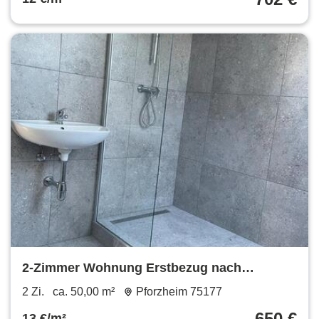
2-Zimmer Wohnung Erstbezug nach
Kernsanierung
2 Zi.
ca. 50,00 m²
Pforzheim 75177
650 €
13 €/m²