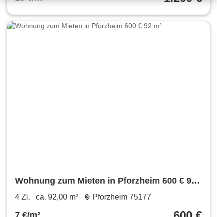
Wohnung zum Mieten in Pforzheim 600 € 92
m²
4 Zi.
ca. 92,00 m²
Pforzheim 75177
600 €
7 €/m²