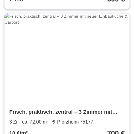
Frisch, praktisch, zentral – 3 Zimmer mit
neuer Einbauküche & Carport
3 Zi.
ca. 72,00 m²
Pforzheim 75177
700 €
10 €/m²