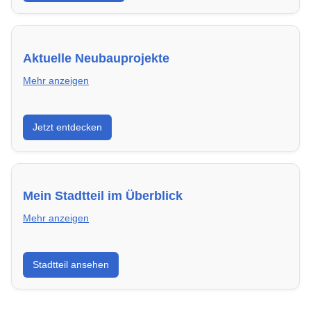
Aktuelle Neubauprojekte
Mehr anzeigen
Entdecke Neubauprojekte in Pforzheim – modern,
Jetzt entdecken
energieeffizient und sofort bezugsfertig.
Mein Stadtteil im Überblick
Mehr anzeigen
Erfahre mehr über deinen Stadtteil in Pforzheim:
Stadtteil ansehen
Lebensqualität, Verkehrsanbindung, Schulen,
Freizeitmöglichkeiten und Mietpreise.