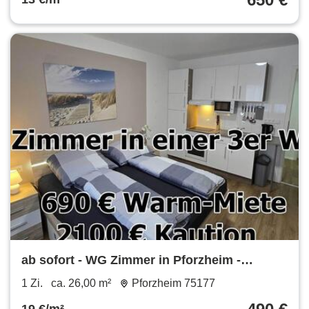
ab sofort - WG Zimmer in Pforzheim -
vollständig möbliert
1 Zi.
ca. 26,00 m²
Pforzheim 75177