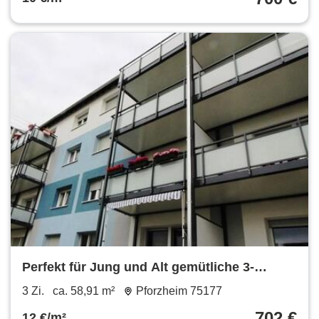
Perfekt für Jung und Alt gemütliche 3-
Zimmer in ruhiger Stadtlage
3 Zi.
ca. 58,91 m²
Pforzheim 75177
702 €
12 €/m²