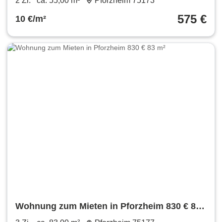
2 Zi.
ca. 55,00 m²
Pforzheim 75173
575 €
10 €/m²
Wohnung zum Mieten in Pforzheim 830 € 83
m²