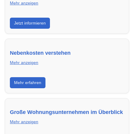
Mehr anzeigen
Wie du in Pforzheim mit einer überzeugenden
Jetzt informieren
Bewerbung die besten Chancen auf deine
Traumwohnung hast – inklusive Mustervorlagen.
Nebenkosten verstehen
Mehr anzeigen
Erfahre, welche Nebenkosten rechtmäßig sind und
Mehr erfahren
wie du deine monatliche Belastung optimieren
kannst.
Große Wohnungsunternehmen im Überblick
Mehr anzeigen