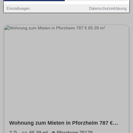
Pforzheim. Finde Deine Wohnung zum mieten hier
Einstellungen
Datenschutzerklärung
provisionsfrei von privat oder dem Profi.
Wohnung zum Mieten in Pforzheim 787 €
65.39 m²
2 Zi.
ca. 65,39 m²
Pforzheim 75179