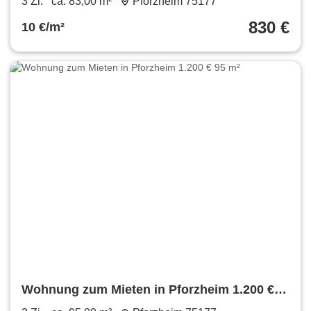
3 Zi.
ca. 83,00 m²
Pforzheim 75177
830 €
10 €/m²
Wohnung zum Mieten in Pforzheim 1.200 €
95 m²