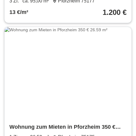
3 Zi.
ca. 95,00 m²
Pforzheim 75177
1.200 €
13 €/m²
Wohnung zum Mieten in Pforzheim 350 €
26.59 m²