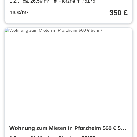
1 Zi.
ca. 26,59 m²
Pforzheim 75175
350 €
13 €/m²
Wohnung zum Mieten in Pforzheim 560 € 56
m²