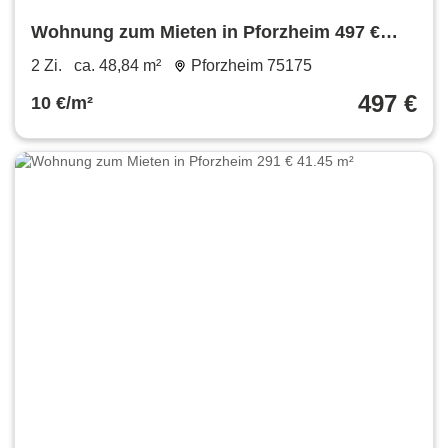
Wohnung zum Mieten in Pforzheim 497 €
48.84 m²
2 Zi.
ca. 48,84 m²
Pforzheim 75175
497 €
10 €/m²