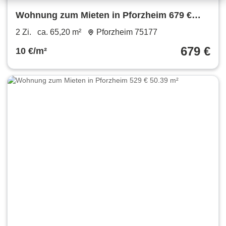
Wohnung zum Mieten in Pforzheim 679 €
65.2 m²
2 Zi.
ca. 65,20 m²
Pforzheim 75177
679 €
10 €/m²