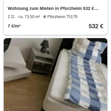
Wohnung zum Mieten in Pforzheim 532 €
73.5 m²
2 Zi.
ca. 73,50 m²
Pforzheim 75179
532 €
7 €/m²