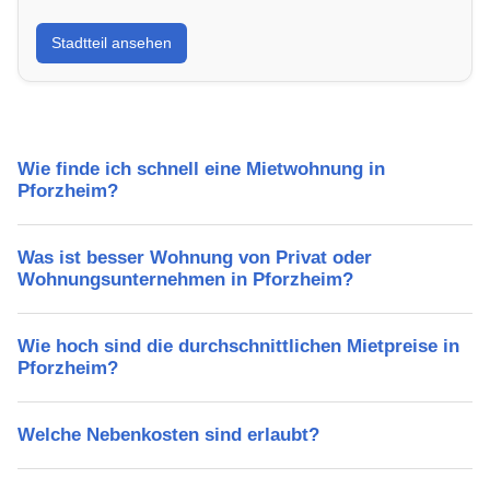
Erfahre mehr über deinen Stadtteil in Pforzheim:
Stadtteil ansehen
Lebensqualität, Verkehrsanbindung, Schulen,
Freizeitmöglichkeiten und Mietpreise.
Wie finde ich schnell eine Mietwohnung in
Pforzheim?
Was ist besser Wohnung von Privat oder
Wohnungsunternehmen in Pforzheim?
Wie hoch sind die durchschnittlichen Mietpreise in
Pforzheim?
Welche Nebenkosten sind erlaubt?