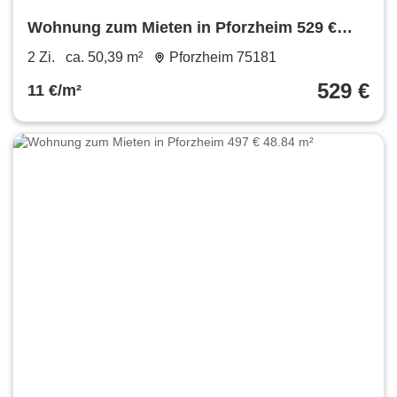
Wohnung zum Mieten in Pforzheim 529 €
50.39 m²
2 Zi.
ca. 50,39 m²
Pforzheim 75181
529 €
11 €/m²