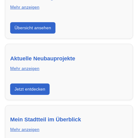
Mehr anzeigen
Hier findest du die wichtigsten Anbieter in Pforzheim –
Übersicht ansehen
von Genossenschaften bis zu privaten Vermietern.
Aktuelle Neubauprojekte
Mehr anzeigen
Entdecke Neubauprojekte in Pforzheim – modern,
Jetzt entdecken
energieeffizient und sofort bezugsfertig.
Mein Stadtteil im Überblick
Mehr anzeigen