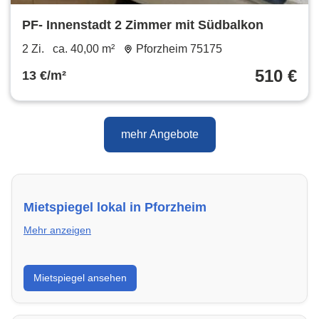
PF- Innenstadt 2 Zimmer mit Südbalkon
2 Zi.
ca. 40,00 m²
Pforzheim 75175
510 €
13 €/m²
mehr Angebote
Mietspiegel lokal in Pforzheim
Mehr anzeigen
Erhalte einen Überblick über die aktuellen Mietpreise
Mietspiegel ansehen
regional in Pforzheim. So weißt du genau, welche
Miete fair ist und wo sich ein Vergleich lohnt.