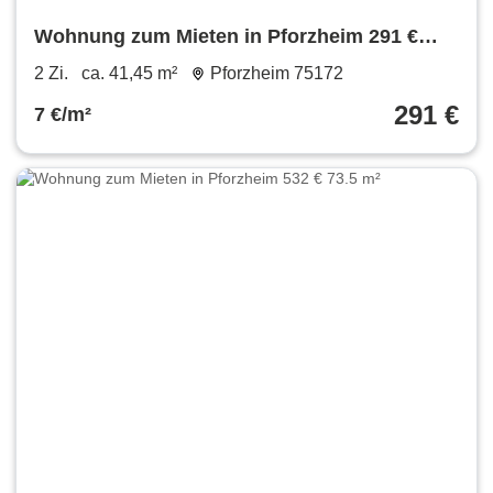
Wohnung zum Mieten in Pforzheim 291 €
41.45 m²
2 Zi.
ca. 41,45 m²
Pforzheim 75172
291 €
7 €/m²