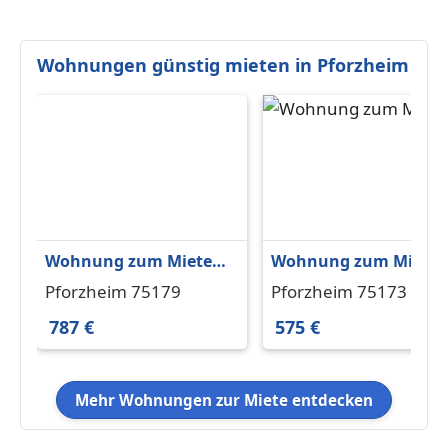
Wohnungen günstig mieten in Pforzheim
Wohnung zum Mieten
Wohnung zum Miete
in Pforzheim 787 €
in Pforzheim 575 € 55
Pforzheim 75179
Pforzheim 75173
65.39 m²
m²
787 €
575 €
Mehr Wohnungen zur Miete entdecken