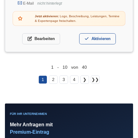
E-Mail
nicht hinterlegt
Jetzt aktivieren:
Logo, Beschreibung, Leistungen, Termine
& Expertenpage freischalten.
Bearbeiten
Aktivieren
1 - 10 von 40
1
2
3
4
❯
❯❯
FÜR IHR UNTERNEHMEN
Mehr Anfragen mit
Premium-Eintrag