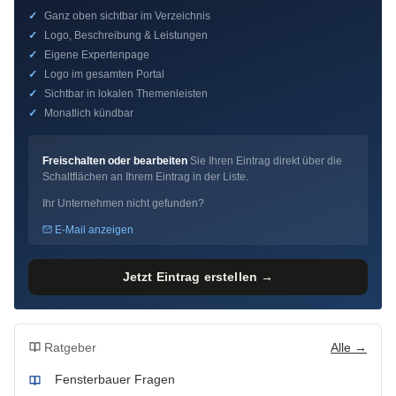
✓
Ganz oben sichtbar im Verzeichnis
✓
Logo, Beschreibung & Leistungen
✓
Eigene Expertenpage
✓
Logo im gesamten Portal
✓
Sichtbar in lokalen Themenleisten
✓
Monatlich kündbar
Freischalten oder bearbeiten
Sie Ihren Eintrag direkt über die
Schaltflächen an Ihrem Eintrag in der Liste.
Ihr Unternehmen nicht gefunden?
E-Mail anzeigen
Jetzt Eintrag erstellen →
Ratgeber
Alle →
Fensterbauer Fragen